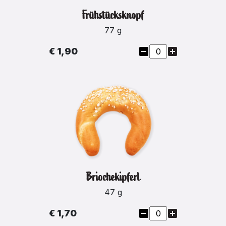
Frühstücksknopf
77 g
€ 1,90
Briochekipferl
47 g
€ 1,70