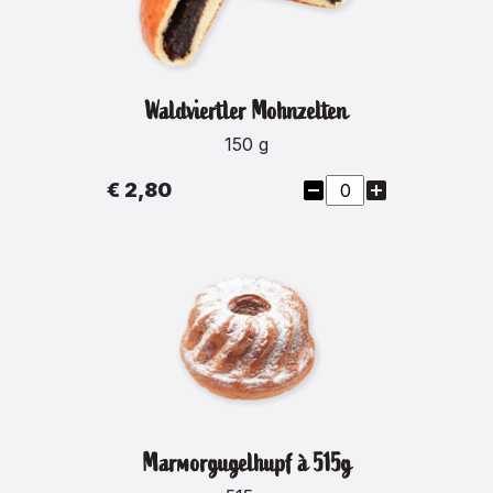
Waldviertler Mohnzelten
150 g
€ 2,80
Marmorgugelhupf à 515g