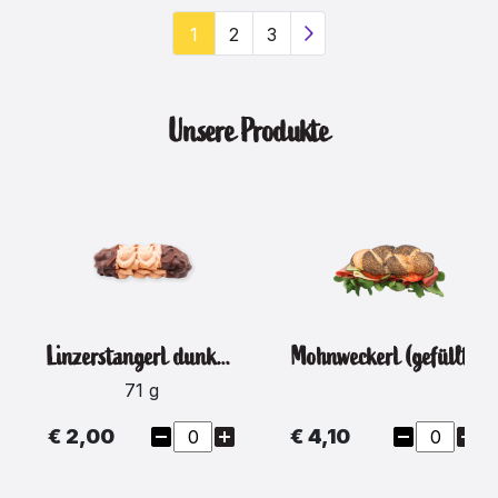
1
2
3
(current)
Unsere Produkte
Linzerstangerl dunkel à 1 Stück
Mohnweckerl (gefüllt)
71 g
€ 2,00
€ 4,10