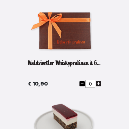
Waldviertler Whiskypralinen à 6 Stück
€ 10,90