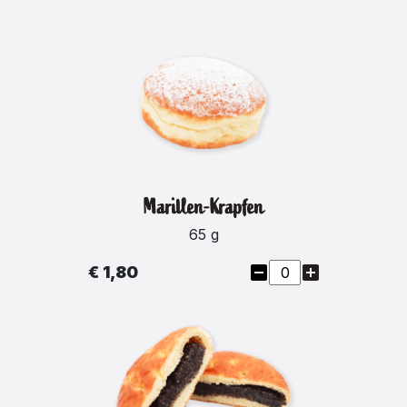
Marillen-Krapfen
65 g
€ 1,80