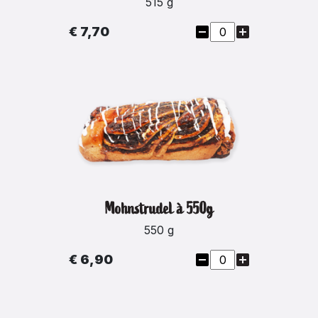
515 g
€ 7,70
Mohnstrudel à 550g
550 g
€ 6,90