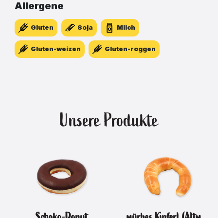
Allergene
Gluten
Soja
Milch
Gluten-weizen
Gluten-roggen
Unsere Produkte
Schoko-Donut
mürbes Kipferl (Altmeloner)