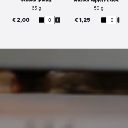
65 g
50 g
€ 2,00
€ 1,25