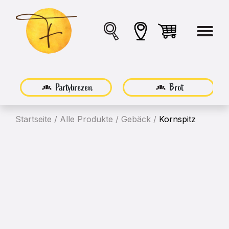
Partybrezen
Brot
Startseite
/
Alle Produkte
/
Gebäck
/
Kornspitz