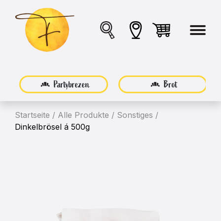
Partybrezen
Brot
Startseite
/
Alle Produkte
/
Sonstiges
/
Dinkelbrösel á 500g