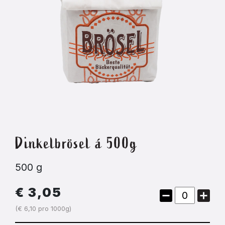
Dinkelbrösel á 500g
500 g
€ 3,05
(€ 6,10 pro 1000g)